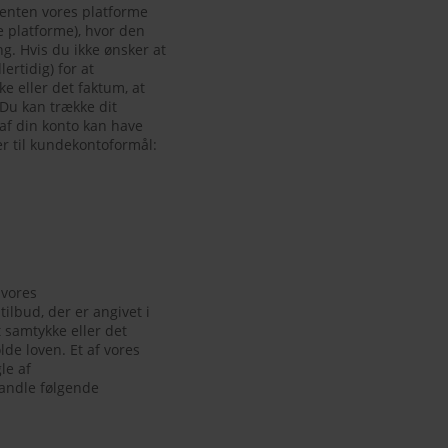
 enten vores platforme
re platforme), hvor den
g. Hvis du ikke ønsker at
ertidig) for at
 eller det faktum, at
 Du kan trække dit
 af din konto kan have
r til kundekontoformål:
 vores
ilbud, der er angivet i
samtykke eller det
de loven. Et af vores
le af
handle følgende