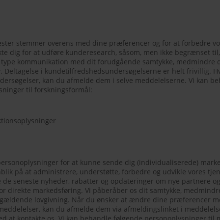
enester stemmer overens med dine præferencer og for at forbedre vo
kte dig for at udføre kunderesearch, såsom, men ikke begrænset ti
 type kommunikation med dit forudgående samtykke, medmindre de
 Deltagelse i kundetilfredshedsundersøgelserne er helt frivillig. Hv
ersøgelser, kan du afmelde dem i selve meddelelserne. Vi kan be
sninger til forskningsformål:
aktionsoplysninger
personoplysninger for at kunne sende dig (individualiserede) mar
ik på at administrere, understøtte, forbedre og udvikle vores tje
 de seneste nyheder, rabatter og opdateringer om nye partnere 
or direkte markedsføring. Vi påberåber os dit samtykke, medmindre
l gældende lovgivning. Når du ønsker at ændre dine præferencer m
eddelelser, kan du afmelde dem via afmeldingslinket i meddelelse
 ved at kontakte os. Vi kan behandle følgende personoplysninger til