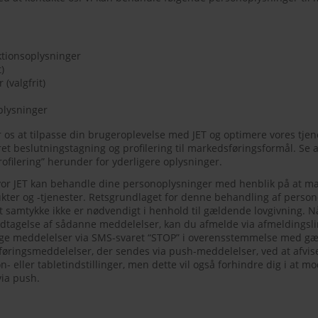
aktionsoplysninger
)
(valgfrit)
plysninger
r os at tilpasse din brugeroplevelse med JET og optimere vores tjenes
et beslutningstagning og profilering til markedsføringsformål. Se a
ofilering” herunder for yderligere oplysninger.
hvor JET kan behandle dine personoplysninger med henblik på at m
ukter og -tjenester. Retsgrundlaget for denne behandling af person
 samtykke ikke er nødvendigt i henhold til gældende lovgivning. 
dtagelse af sådanne meddelelser, kan du afmelde via afmeldingslin
lge meddelelser via SMS-svaret “STOP” i overensstemmelse med gæ
øringsmeddelelser, der sendes via push-meddelelser, ved at afvise
on- eller tabletindstillinger, men dette vil også forhindre dig i at m
via push.