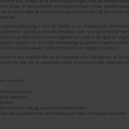
undeservice, bruger vi de personoplysninger, som du tilvejebringer, 
 din klage. Vi kan indsamle personoplysninger under opkaldsoptag
for at undersøge og håndtere brugerbekymringer og for at overvå
ocesser.
ne personoplysninger, hvis du sender os en meddelelse i forbindel
s tjenester, som du eventuelt betragter som “ulovligt indhold” som
rordning 2022/2065 (“lov om digitale tjenester”), og også for at giv
system og/eller for at træffe nødvendige suspenderingsforanstaltn
nester som påkrævet i henhold til loven om digitale tjenester.
ederne kan vi påberåbe os dit samtykke eller det faktum, at beh
kt med dig eller for at overholde loven. Vi kan behandle følgende pe
vis relevant)
aktionsoplysninger
(hvis relevant)
levant)
dance mellem dig og kundeserviceafdelingen
 kan være påkrævet for overholdelse af loven om digitale tjenester