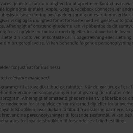
vores tjenester, får du mulighed for at oprette en konto hos os via
iale loginportaler (f.eks. Apple, Google, Facebook Connect eller and
tabeskyttelseserklæring også gælder for dig ud over denne erklærin
giver vi dig også mulighed for at fortsætte med en gæstekonto (midl
os. Afhængigt af omstændighederne kan vi påberåbe os dit samtykke
g for at opfylde en kontrakt med dig eller for at overholde loven.
 slette din konto ved at kontakte os. Tilbagetrækning eller sletning
or din brugeroplevelse. Vi kan behandle følgende personoplysninge
lder for Just Eat for Business)
(på relevante markeder)
rogrammer til at give dig tilbud og rabatter. Når du gør brug af et af
andler vi dine personoplysninger for at give dig de rabatter eller t
tsprogram. Afhængigt af omstændighederne kan vi påberåbe os dit 
er nødvendig for at opfylde en kontrakt med dig eller for at overhol
loyalitetsbutikken, hvor du kan få tilbud fra eksterne partnere. Nog
e kræver dine personoplysninger til forsendelsesformål. Vi kan be
handles for loyalitetsbutikken til forsendelse af din bestilling: