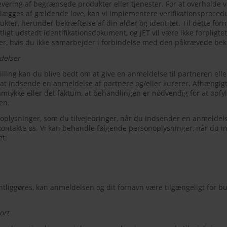
levering af begrænsede produkter eller tjenester. For at overholde v
ålægges af gældende love, kan vi implementere verifikationsprocedu
ukter, herunder bekræftelse af din alder og identitet. Til dette for
tligt udstedt identifikationsdokument, og JET vil være ikke forpligtet 
er, hvis du ikke samarbejder i forbindelse med den påkrævede be
delser
tilling kan du blive bedt om at give en anmeldelse til partneren elle
r at indsende en anmeldelse af partnere og/eller kurerer. Afhæng
amtykke eller det faktum, at behandlingen er nødvendig for at opfy
en.
oplysninger, som du tilvejebringer, når du indsender en anmeldels
 kontakte os. Vi kan behandle følgende personoplysninger, når du 
et:
tliggøres, kan anmeldelsen og dit fornavn være tilgængeligt for bu
ort