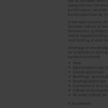
Når du kontakter vores k
spørgsmål eller håndtere
kundesupport, herunder 
kundesupportsvar og -pr
Vi kan også indsamle di
formodet indhold af vore
Parlamentets og Rådets fo
internt klagebehandlings
mod misbrug af vores tje
Afhængigt af omstændigh
for at opfylde en kontra
kundeserviceformål:
Navn
Adresseoplysninger (h
Kontaktoplysninger
Bestillings- og trans
Betalingsoplysninger 
Kommentarer (hvis re
Indhold af korrespon
Alt andet indhold der
4.
Kundekonti