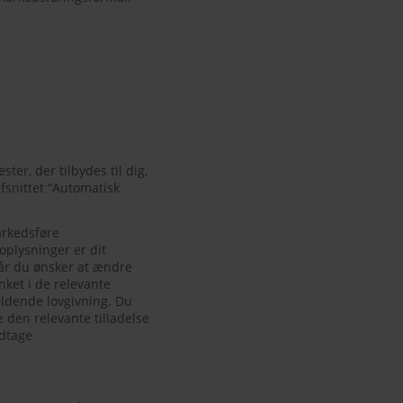
ter, der tilbydes til dig,
fsnittet “Automatisk
arkedsføre
oplysninger er dit
Når du ønsker at ændre
ket i de relevante
ldende lovgivning. Du
 den relevante tilladelse
odtage