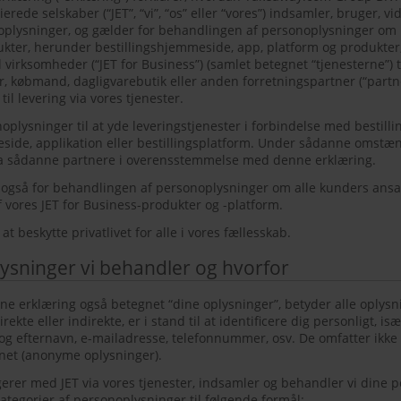
erede selskaber (“JET”, “vi”, “os” eller “vores”) indsamler, bruger, 
lysninger, og gælder for behandlingen af personoplysninger om 
kter, herunder bestillingshjemmeside, app, platform og produkter, 
l virksomheder (“JET for Business”) (samlet betegnet “tjenesterne”) ti
, købmand, dagligvarebutik eller anden forretningspartner (“partne
til levering via vores tjenester.
plysninger til at yde leveringstjenester i forbindelse med bestilli
ide, applikation eller bestillingsplatform. Under sådanne omstæ
ra sådanne partnere i overensstemmelse med denne erklæring.
også for behandlingen af personoplysninger om alle kunders ans
f vores JET for Business-produkter og -platform.
l at beskytte privatlivet for alle i vores fællesskab.
ysninger vi behandler og hvorfor
ne erklæring også betegnet “dine oplysninger”, betyder alle oplysni
irekte eller indirekte, er i stand til at identificere dig personligt, i
n og efternavn, e-mailadresse, telefonnummer, osv. De omfatter ikke
ernet (anonyme oplysninger).
erer med JET via vores tjenester, indsamler og behandler vi dine p
tegorier af personoplysninger til følgende formål: