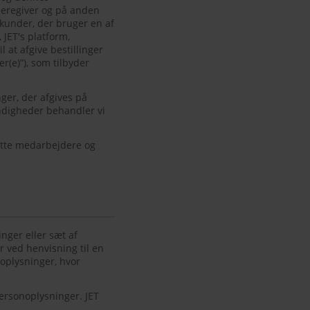
videregiver og på anden
kunder, der bruger en af
JET's platform,
l at afgive bestillinger
r(e)”), som tilbyder
nger, der afgives på
ndigheder behandler vi
atte medarbejdere og
nger eller sæt af
sær ved henvisning til en
 oplysninger, hvor
ersonoplysninger. JET