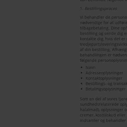
1.
Bestillingsproces
Vi behandler de personop
nødvendige for at udføre 
tilbagebetaling. Dine opl
bestilling og sende dig e
kontakte dig, hvis det e
tredjepartsleveringsvirk
af din bestilling. Afhæn
behandlingen er nødvendi
følgende personoplysnin
Navn
Adresseoplysninger
Kontaktoplysninger
Bestillings- og trans
Betalingsoplysninger
Som en del af vores tjen
sundhedsrelaterede oplys
halalmad), oplysninger o
cremer, kosttilskud eller
indsamler og behandler d