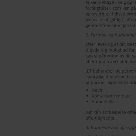
Vi kan deltage i salg og 
forpligtelser, som kan p
og levering af disse prod
fremvise et gyldigt, offen
gennemføre sine tjenest
2.
Partner- og budanmel
Efter levering af din bes
tilbyde dig mulighed fo
kan vi påberåbe os dit s
eller for at overholde lov
JET behandler de person
samtykke tilbage ved at
af partner og/eller budd
Navn
Kontaktoplysninger
Anmeldelse
Når din anmeldelse offen
offentligheden.
3.
Kundeservice og supp