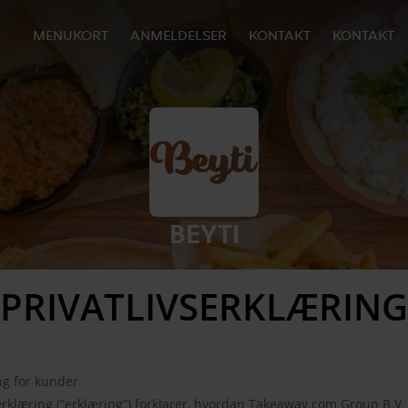
MENUKORT
ANMELDELSER
KONTAKT
KONTAKT
BEYTI
PRIVATLIVSERKLÆRING
ng for kunder
rklæring (“erklæring”) forklarer, hvordan Takeaway.com Group B.V