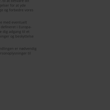
til at besvare dit
elser for at yde
ge og forbedre vores
se med eventuelt
 defineret i Europa-
e dig adgang til et
inger og beskyttelse
andlingen er nødvendig
rsonoplysninger til