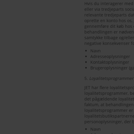
Hvis du interagerer med 
eller via tredjeparts soc
relevante tredjeparts da
oprette en konto hos os, 
gennemføre dit køb hos 
behandlingen er nødvendi
samtykke tilbage og/eller
negative konsekvenser f
Navn
Adresseoplysninger
Kontaktoplysninger
Brugeroplysninger (gæ
5.
Loyalitetsprogrammer 
JET har flere loyalitetsp
loyalitetsprogrammer, beh
det pågældende loyalite
faktum, at behandlingen 
loyalitetsprogrammer er 
loyalitetsbutikspartnern
personoplysninger, der be
Navn