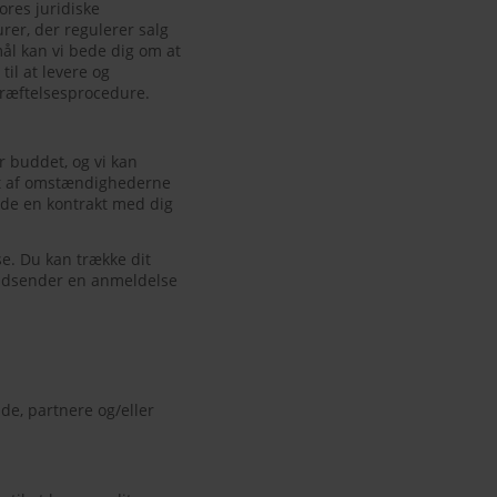
ores juridiske
rer, der regulerer salg
mål kan vi bede dig om at
til at levere og
kræftelsesprocedure.
r buddet, og vi kan
igt af omstændighederne
lde en kontrakt med dig
e. Du kan trække dit
indsender en anmeldelse
de, partnere og/eller