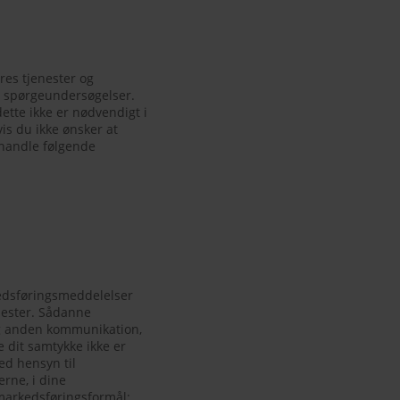
res tjenester og
l, spørgeundersøgelser.
tte ikke er nødvendigt i
is du ikke ønsker at
handle følgende
kedsføringsmeddelelser
nester. Sådanne
og anden kommunikation,
 dit samtykke ikke er
ed hensyn til
rne, i dine
 markedsføringsformål: