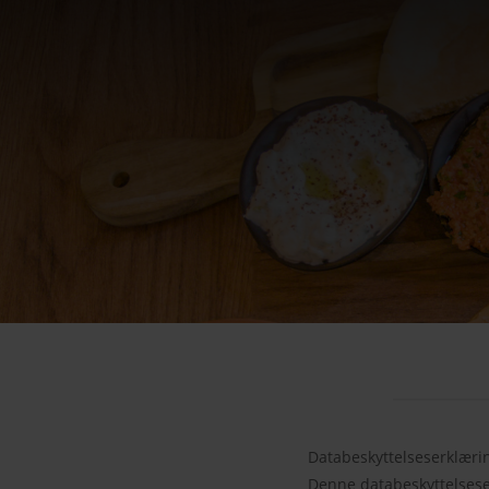
Databeskyttelseserklæri
Denne databeskyttelsese