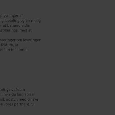
oplysninger er
ing, betaling og en mulig
or at behandle din
stiller hos, med at
dateringer om leveringen
 faktum, at
 Vi kan behandle
ysninger, såsom
om hvis du kun spiser
nsk udstyr, medicinske
ia vores partnere. Vi