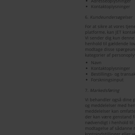
Adresseoplysninger
Kontaktoplysninger
6.
Kundeundersøgelser
For at sikre at vores tj
platforme, kan JET konta
Vi sender dig kun denne
henhold til gældende lov.
modtage disse spørgeund
kategorier af personoply
Navn
Kontaktoplysninger
Bestillings- og trans
Forskningsinput
7.
Markedsføring
Vi behandler også dine 
og meddelelser med henbl
meddelelser kan omfatte
der kan være genstand f
nødvendigt i henhold ti
modtagelse af sådanne m
kontoindstillinger eller