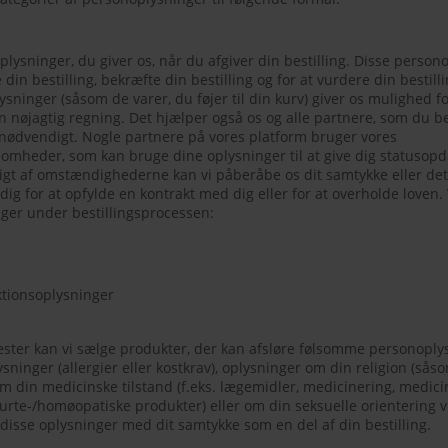
lysninger, du giver os, når du afgiver din bestilling. Disse person
din bestilling, bekræfte din bestilling og for at vurdere din bestill
ysninger (såsom de varer, du føjer til din kurv) giver os mulighed f
n nøjagtig regning. Det hjælper også os og alle partnere, som du be
r nødvendigt. Nogle partnere på vores platform bruger vores
somheder, som kan bruge dine oplysninger til at give dig statusop
gigt af omstændighederne kan vi påberåbe os dit samtykke eller det
g for at opfylde en kontrakt med dig eller for at overholde loven.
ger under bestillingsprocessen:
aktionsoplysninger
ester kan vi sælge produkter, der kan afsløre følsomme personopl
ninger (allergier eller kostkrav), oplysninger om din religion (sås
m din medicinske tilstand (f.eks. lægemidler, medicinering, medici
 urte-/homøopatiske produkter) eller om din seksuelle orientering v
isse oplysninger med dit samtykke som en del af din bestilling.