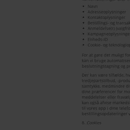
Navn
Adresseoplysninger
Kontaktoplysninger
Bestillings- og trans
Anmeldelse(r) (valgfrit
Kampagneoplysninger 
Enheds-ID
Cookie- og teknologio
For at gøre det muligt fo
kan vi bruge automatiser
beslutningstagning og pr
Der kan være tilfælde, 
tredjepartstilbud, -prod
samtykke, medmindre dit
dine præferencer for mo
meddelelser eller fravæ
kan også afvise markedsf
til vores app i dine telef
bestillingsopdateringer 
8.
Cookies