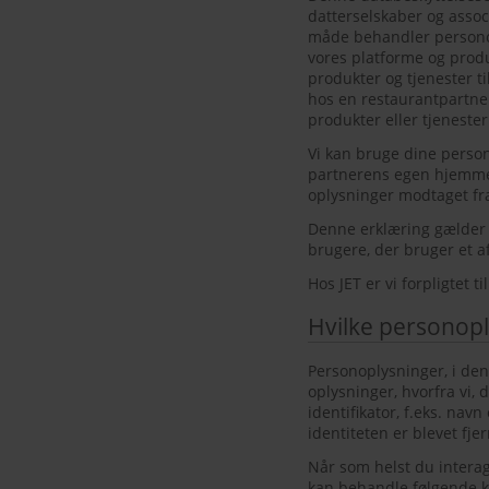
datterselskaber og associ
måde behandler personop
vores platforme og produ
produkter og tjenester ti
hos en restaurantpartner
produkter eller tjenester 
Vi kan bruge dine persono
partnerens egen hjemmes
oplysninger modtaget f
Denne erklæring gælder 
brugere, der bruger et a
Hos JET er vi forpligtet ti
Hvilke personopl
Personoplysninger, i den
oplysninger, hvorfra vi, d
identifikator, f.eks. nav
identiteten er blevet fj
Når som helst du interag
kan behandle følgende ka